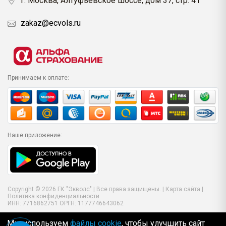
г. Москва, Алтуфьевское шоссе, дом 37, стр. 41
zakaz@ecvols.ru
Принимаем к оплате:
Наше приложение:
Copyright © 2026 ГК "Экволс" | Все права защищены. |
Карта сайта
|
Политика конфиденциальности
ИНН: 7716862751 ОРГН: 1177746643062
Мы используем
файлы cookie
, чтобы улучшить сайт