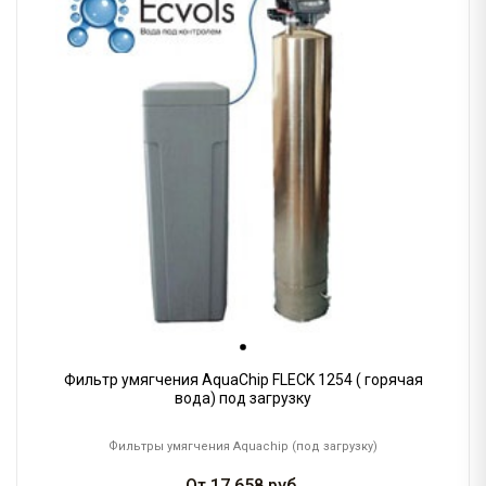
Фильтр умягчения AquaChip FLECK 1254 ( горячая
вода) под загрузку
Фильтры умягчения Aquachip (под загрузку)
От
17 658
руб.