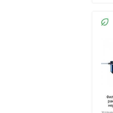
Фил
ра
не
Угольн