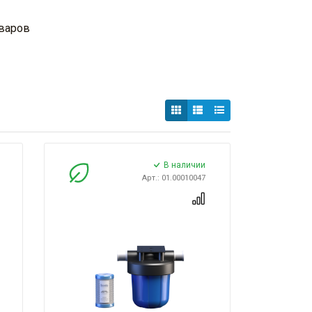
оваров
В наличии
Арт.: 01.00010047