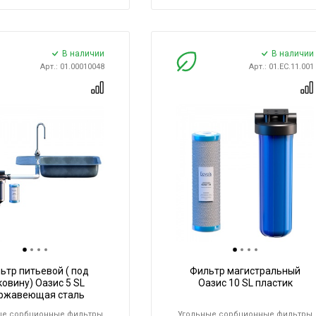
В наличии
В наличии
Арт.: 01.00010048
Арт.: 01.ЕС.11.001
ьтр питьевой ( под
Фильтр магистральный
ковину) Оазис 5 SL
Оазис 10 SL пластик
ржавеющая сталь
ые сорбционные фильтры
Угольные сорбционные фильтры