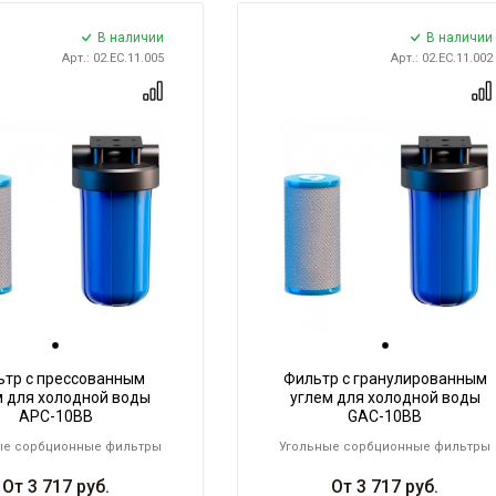
В наличии
В наличии
Арт.: 02.ЕС.11.005
Арт.: 02.ЕС.11.002
ьтр с прессованным
Фильтр с гранулированным
м для холодной воды
углем для холодной воды
АРC-10BB
GAC-10BB
ые сорбционные фильтры
Угольные сорбционные фильтры
От
3 717
руб.
От
3 717
руб.