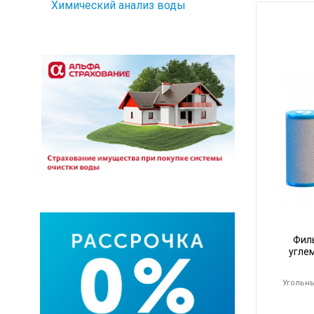
Химический анализ воды
Фил
угле
Угольн