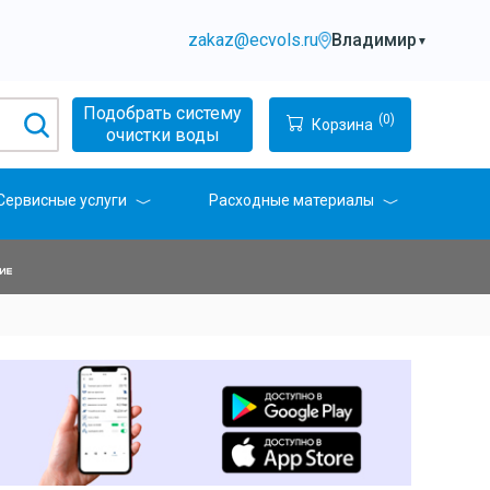
zakaz@ecvols.ru
Владимир
▼
Подобрать систему
(0)
Корзина
очистки воды
Сервисные услуги
Расходные материалы