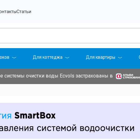
онтакты
Статьи
оков
Для коттеджа
Для квартиры
е системы очистки воды Ecvols застрахованы в