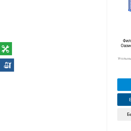
Фил
Оази
Угольн
е
Б